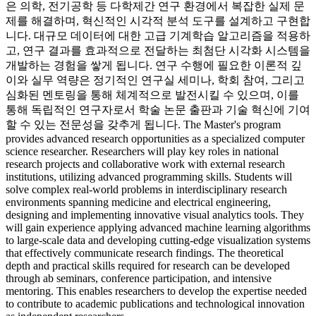
은 의학, 전기공학 등 다학제간 연구 환경에서 복잡한 실제 문
제를 해결하며, 혁신적인 시각적 분석 도구를 설계하고 구현합
니다. 대규모 데이터에 대한 고급 기계학습 알고리즘을 적용하
고, 연구 결과를 효과적으로 전달하는 최첨단 시각화 시스템을
개발하는 경험을 쌓게 됩니다. 연구 수행에 필요한 이론적 깊
이와 실무 역량은 정기적인 연구실 세미나, 학회 참여, 그리고
심화된 멘토링을 통해 체계적으로 발전시킬 수 있으며, 이를
통해 독립적인 연구자로서 학술 논문 출판과 기술 혁신에 기여
할 수 있는 전문성을 갖추게 됩니다. The Master's program
provides advanced research opportunities as a specialized computer
science researcher. Researchers will play key roles in national
research projects and collaborative work with external research
institutions, utilizing advanced programming skills. Students will
solve complex real-world problems in interdisciplinary research
environments spanning medicine and electrical engineering,
designing and implementing innovative visual analytics tools. They
will gain experience applying advanced machine learning algorithms
to large-scale data and developing cutting-edge visualization systems
that effectively communicate research findings. The theoretical
depth and practical skills required for research can be developed
through ab seminars, conference participation, and intensive
mentoring. This enables researchers to develop the expertise needed
to contribute to academic publications and technological innovation