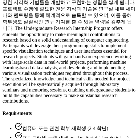
양한 시각화 기법들을 개발하고 구현하는 경험을 쌓게 됩니다.
프로젝트 수행에 필요한 전문 지식과 기술은 연구실 내부 세미
나와 멘토링을 통해 체계적으로 습득할 수 있으며, 이를 통해
학부생도 실질적인 연구 기여를 할 수 있는 역량을 갖추게 됩
니다. The Undergraduate Research Internship Program offers
students the opportunity to make meaningful contributions to
research based on a solid understanding of computer engineering.
Participants will leverage their programming skills to implement
specific visualization techniques and user interfaces essential for
research projects. Students will gain hands-on experience working
with large-scale data in real-world projects, performing machine
learning-based data analysis, and developing and implementing
various visualization techniques required throughout this process.
The specialized knowledge and technical skills needed for project
execution will be systematically acquired through laboratory
seminars and mentoring sessions, enabling undergraduate students to
build the capabilities necessary to make substantial research
contributions.
Requirements
컴퓨터 또는 관련 학부 재학생 (2-4 학년)
프로그래밍 능력 (Python, JavaScript, TypeScript, ...)